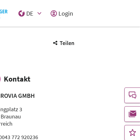
DE
Login
Select Input
Teilen
Kontakt
ROVIA GMBH
ingplatz 3
 Braunau
rreich
: 0043 772 920236