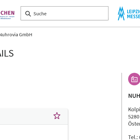
Nuhrovia GmbH
ILS
NUH
Kolp
5280
Öste
Tel.