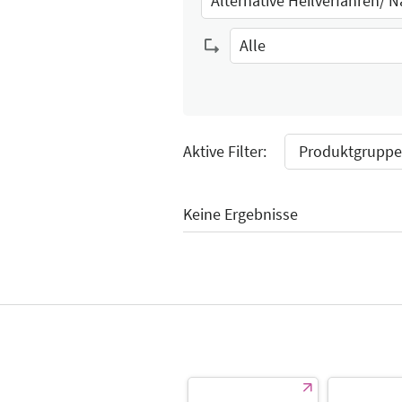
Select Input
Alle
Select Input
Aktive Filter:
Produktgruppe:
Keine Ergebnisse