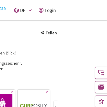
DE
Login
Select Input
Teilen
en Blick!
ngszeichen".
en.