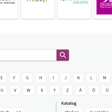
E
F
G
H
I
J
K
L
M
U
V
W
X
Y
Z
Ä
Ö
Ü
Katalog