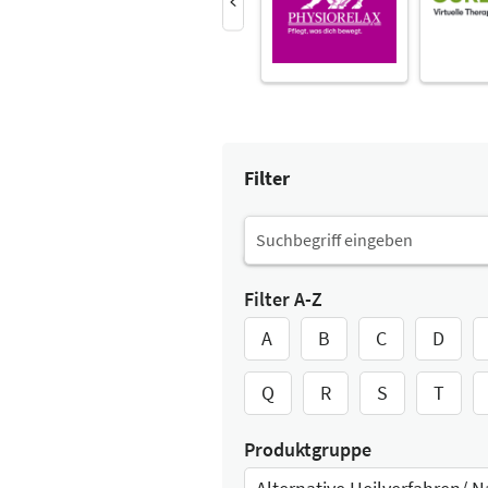
Filter
Filter A-Z
A
B
C
D
Q
R
S
T
Produktgruppe