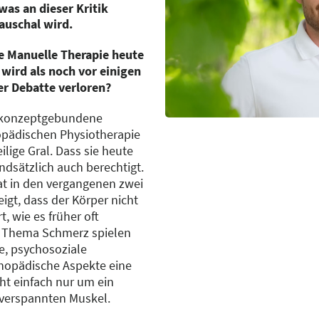
was an dieser Kritik
pauschal wird.
ie Manuelle Therapie heute
 wird als noch vor einigen
er Debatte verloren?
e konzeptgebundene
opädischen Physiotherapie
ilige Gral. Dass sie heute
undsätzlich auch berechtigt.
t in den vergangenen zwei
igt, dass der Körper nicht
, wie es früher oft
m Thema Schmerz spielen
e, psychosoziale
thopädische Aspekte eine
cht einfach nur um ein
 verspannten Muskel.