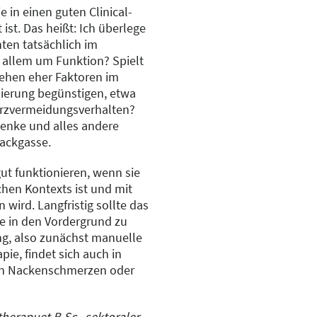
e in einen guten Clinical-
ist. Das heißt: Ich überlege
nten tatsächlich im
r allem um Funktion? Spielt
tehen eher Faktoren im
zierung begünstigen, etwa
erzvermeidungsverhalten?
enke und alles andere
Sackgasse.
ut funktionieren, wenn sie
chen Kontexts ist und mit
ird. Langfristig sollte das
ie in den Vordergrund zu
ng, also zunächst manuelle
ie, findet sich auch in
hen Nackenschmerzen oder
therapuet B.Sc., sektoraler