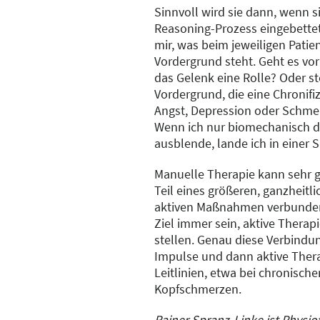
Sinnvoll wird sie dann, wenn si
Reasoning-Prozess eingebettet 
mir, was beim jeweiligen Patie
Vordergrund steht. Geht es vo
das Gelenk eine Rolle? Oder s
Vordergrund, die eine Chronifi
Angst, Depression oder Schm
Wenn ich nur biomechanisch d
ausblende, lande ich in einer 
Manuelle Therapie kann sehr g
Teil eines größeren, ganzheitli
aktiven Maßnahmen verbunden w
Ziel immer sein, aktive Therap
stellen. Genau diese Verbindu
Impulse und dann aktive Therap
Leitlinien, etwa bei chronisc
Kopfschmerzen.
Rainer Spranz-Linke ist Physio