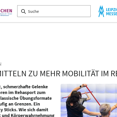
N
MITTELN ZU MEHR MOBILITÄT IM 
t, schmerzhafte Gelenke
ren im Rehasport zum
 Klassische Übungsformate
fig an Grenzen. Ein
ty Sticks. Wie sich damit
tät und Körperwahrnehmung