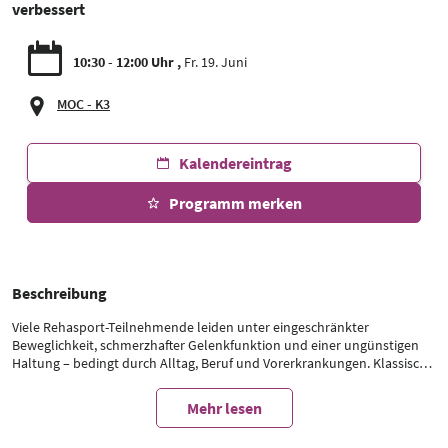
verbessert
10:30 - 12:00 Uhr
Fr. 19. Juni
MOC - K3
Kalendereintrag
Programm merken
Beschreibung
Viele Rehasport-Teilnehmende leiden unter eingeschränkter
Beweglichkeit, schmerzhafter Gelenkfunktion und einer ungünstigen
Haltung – bedingt durch Alltag, Beruf und Vorerkrankungen. Klassische
Übungen bieten hier zwar Ansätze, stoßen aber in der Gruppenpraxis
häufig an Grenzen. Mobility Sticks eröffnen im Rehasport eine einfache
Mehr lesen
Möglichkeit, Bewegungsumfänge zu erweitern, Bewegungsbahnen zu
führen und Teilnehmenden ein besseres Körpergefühl zu vermitteln,