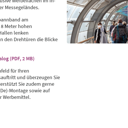
usive Werbeflächen im In-
er Messegeländes.
il an:
Spannband am
 8 Meter hohen
Hallen lenken
n den Drehtüren die Blicke
log (PDF, 2 MB)
feld für Ihren
uftritt und überzeugen Sie
erstützt Sie zudem gerne
 (De)-Montage sowie auf
r Werbemittel.