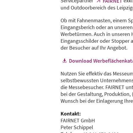
Servicepartner
exkl
FAIRNET
und Outdoorbereich des Leipzig
Bitte wenden Sie sich per E-Ma
Ob mit Fahnenmasten, einem 
Eingangsberich oder an unseren
Tirza Berger
Werbetürmen. Auch in unseren 
Eingangsschilder oder Stopper a
der Besucher auf Ihr Angebot.
Download Werbeflächenkata
Nutzen Sie effektiv das Messeum
selbstbewussten Unternehmensa
die Messebesucher. FAIRNET unt
bei der Gestaltung, Produktion,
Pressesprecherin
Wunsch bei der Einlagerung Ihre
Kontakt:
FAIRNET GmbH
Peter Schippel