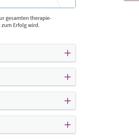
zur gesamten therapie-
zum Erfolg wird.
ipzig. Ideal als Beilage in
 Kundeneinladungen können als
 überreicht werden.
, alle weiteren sind kostenfrei.