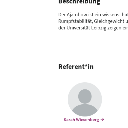
Beschreibung
Der Ajambow ist ein wissenscha
Rumpfstabilität, Gleichgewich
der Universität Leipzig zeigen e
Haltung, Mobilität und koordina
Trainingscharakter entsteht ei
Freude aktiv bleiben. Der §20-Ku
ermöglicht sofort spürbare Trai
Referent*in
Sarah Wiesenberg