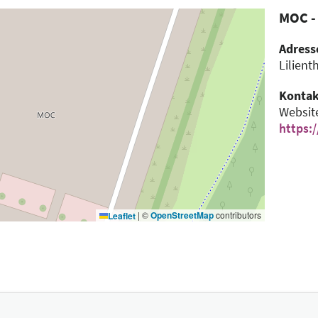
MOC - 
Adress
Lilient
Kontak
Websit
https:
|
©
OpenStreetMap
contributors
Leaflet