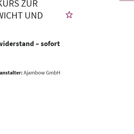
KURS ZUR
WICHT UND
iderstand – sofort
anstalter:
Ajambow GmbH