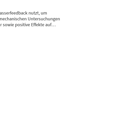
Wasserfeedback nutzt, um
iomechanischen Untersuchungen
 sowie positive Effekte auf
 den spielerischen
 konzentrierter und mit mehr
 leicht integrierbar und
.