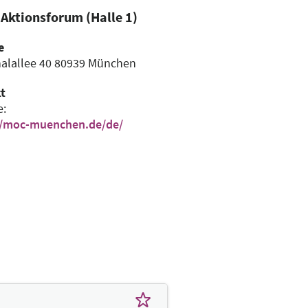
Aktionsforum (Halle 1)
e
halallee 40
80939 München
t
e:
//moc-muenchen.de/de/