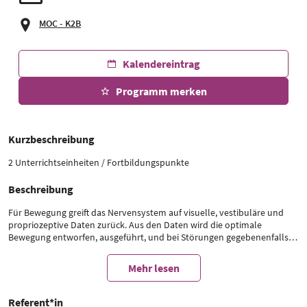
MOC - K2B
Kalendereintrag
Programm merken
Kurzbeschreibung
2 Unterrichtseinheiten / Fortbildungspunkte
Beschreibung
Für Bewegung greift das Nervensystem auf visuelle, vestibuläre und
propriozeptive Daten zurück. Aus den Daten wird die optimale
Bewegung entworfen, ausgeführt, und bei Störungen gegebenenfalls
sofort korrigiert. Während diese aktuellen, situationsbezogenen Daten
für eine präzise Bewegung äußerst wichtig sind, so werden die
Mehr lesen
Bewegungen aber nicht von null auf jedes mal neu zusammengesetzt,
sondern sie basieren wahrscheinlich viel mehr auf bereits vorhanden
teils angeborenen Bewegungsmustern im Sinne von Reflexen, wie zum
Referent*in