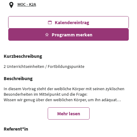
MOC - K2A
Kalendereintrag
Programm merken
Kurzbeschreibung
2 Unterrichtseinheiten / Fortbildungspunkte
Beschreibung
In diesem Vortrag steht der weibliche Körper mit seinen zyklischen
Besonderheiten im Mittelpunkt und die Frage:
Wissen wir genug über den weiblichen Körper, um ihn adäquat
behandeln zu können?
In der Forschung und Praxis dominiert oft noch der „männliche
Mehr lesen
Standard“ – mit möglichen Folgen für die Behandlungsqualität für
andere Geschlechter.
Die Referentinnen beschäftigen sich mit dieser Wissenslücke und
Referent*in
werfen einen Blick auf “Gender Gaps” in Medizin, Sport und