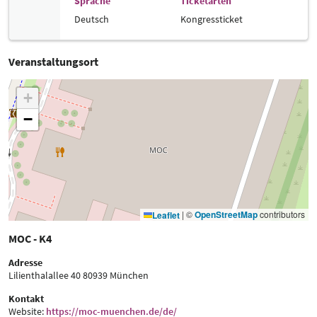
Sprache
Ticketarten
Deutsch
Kongressticket
Veranstaltungsort
+
−
|
©
OpenStreetMap
contributors
Leaflet
MOC - K4
Adresse
Lilienthalallee 40
80939 München
Kontakt
Website:
https://moc-muenchen.de/de/