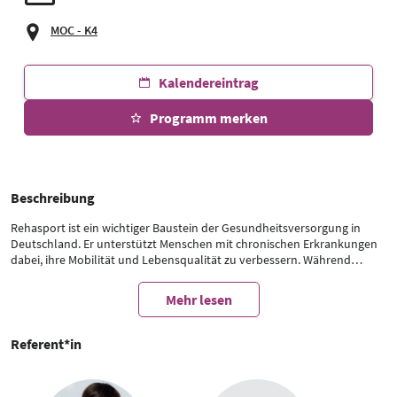
MOC - K4
Kalendereintrag
Programm merken
Beschreibung
Rehasport ist ein wichtiger Baustein der Gesundheitsversorgung in
Deutschland. Er unterstützt Menschen mit chronischen Erkrankungen
dabei, ihre Mobilität und Lebensqualität zu verbessern. Während
Angebote für orthopädische Indikationen inzwischen gut etabliert sind,
zeigt sich in anderen Bereichen ein deutlicher Versorgungsmangel.
Mehr lesen
Patient*innen mit neurologischen Erkrankungen wie Multiple Sklerose,
Parkinson oder Demenz finden oft kaum passende Rehasport-
Angebote. Die Folge: lange Wartezeiten und eine verzögerte
Referent*in
Rehabilitation – obwohl gerade hier eine schnelle und kontinuierliche
Bewegungstherapie entscheidend für den Krankheitsverlauf ist. Auch
für Menschen mit Herz-Kreislauf-Erkrankungen, internistischen