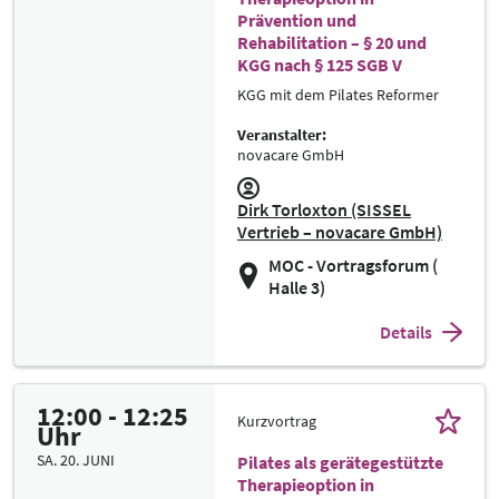
Prävention und
Rehabilitation – § 20 und
KGG nach § 125 SGB V
KGG mit dem Pilates Reformer
Veranstalter:
novacare GmbH
Dirk Torloxton (SISSEL
Vertrieb – novacare GmbH)
MOC - Vortragsforum (
Halle 3)
Details
12:00 - 12:25
Kurzvortrag
Uhr
SA. 20. JUNI
Pilates als gerätegestützte
Therapieoption in