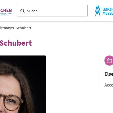
Dittmayer-Schubert
-Schubert
Els
Acc