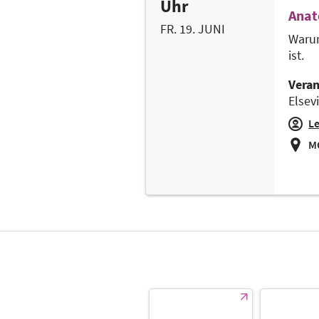
Uhr
Anat
FR. 19. JUNI
Warum
ist.
Veran
Elsev
Le
MO