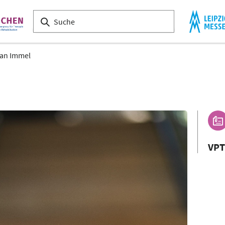
ian Immel
VP