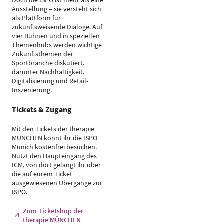
Doch die ISPO ist mehr als eine
Ausstellung – sie versteht sich
als Plattform für
zukunftsweisende Dialoge. Auf
vier Bühnen und in speziellen
Themenhubs werden wichtige
Zukunftsthemen der
Sportbranche diskutiert,
darunter Nachhaltigkeit,
Digitalisierung und Retail-
Inszenierung.
Tickets & Zugang
Mit den Tickets der therapie
MÜNCHEN könnt ihr die ISPO
Munich kostenfrei besuchen.
Nutzt den Haupteingang des
ICM, von dort gelangt ihr über
die auf eurem Ticket
ausgewiesenen Übergänge zur
ISPO.
Zum Ticketshop der
therapie MÜNCHEN