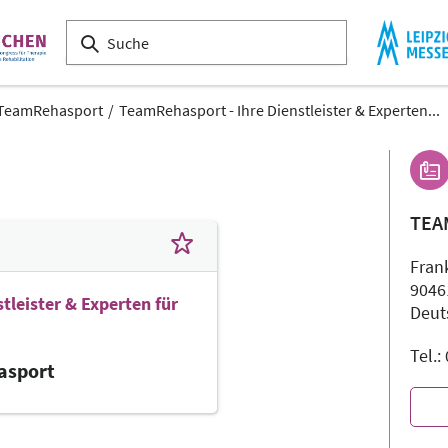
TeamRehasport
TeamRehasport - Ihre Dienstleister & Experten...
TEA
Fran
9046
tleister & Experten für
Deut
Tel.
asport