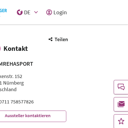
DE
Login
Select Input
Teilen
Kontakt
MREHASPORT
kenstr. 152
1 Nürnberg
schland
: 0711 758577826
Aussteller kontaktieren