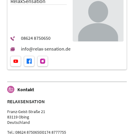
RelaxSensation
Sportwissenschaftler | Trainer, Übungsleiter Reha- und
Gesundheitssport | Ärzte
Kontakt
RELAXSENSATION
Franz-Geist-Straße 21
83119 Obing
Deutschland
Tel.: 08624 8750650|0174 8777755