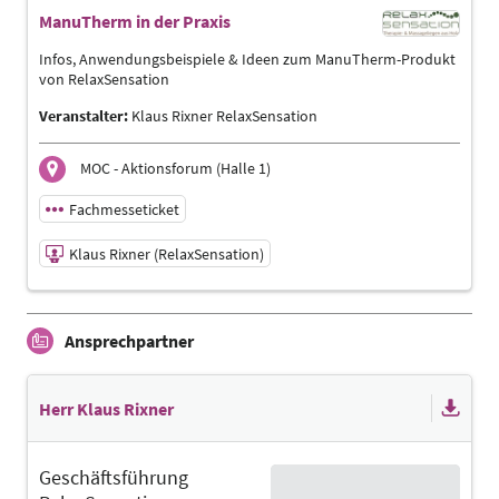
ManuTherm in der Praxis
Infos, Anwendungsbeispiele & Ideen zum ManuTherm-Produkt
von RelaxSensation
Veranstalter:
Klaus Rixner RelaxSensation
MOC - Aktionsforum (Halle 1)
Fachmesseticket
Klaus Rixner (RelaxSensation)
19.06.2026 | 13:00 - 13:25
Ansprechpartner
Klaus Rixner (RelaxSensation)
Referent
Sprache
Herr Klaus Rixner
Deutsch
Themen
Geschäftsführung
Ergotherapeuten | Management | Masseure und med.
Bademeister | Physiotherapeuten | Sporttherapeuten |