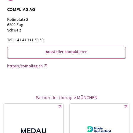
Referent*in
COMPLIAG AG
Sprache
Deutsch
Kolinplatz 2
6300 Zug
Themen
Schweiz
Ergotherapeuten | Management | Physiotherapeuten |
Sporttherapeuten | Sportwissenschaftler | Trainer,
Tel.: +41 41 711 50 50
Übungsleiter Reha- und Gesundheitssport | Ärzte
Aussteller kontaktieren
https://compliag.ch
Partner der therapie MÜNCHEN