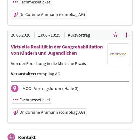
Fachmesseticket
Dr. Corinne Ammann (compliag AG)
19.06.2026 | 13:00 - 13:25
20.06.2026
13:00 - 13:25
Kurzvortrag
Dr. Corinne Ammann (compliag AG)
Virtuelle Realität in der Gangrehabilitation
Referent*in
von Kindern und Jugendlichen
Sprache
Deutsch
Von der Forschung in die klinische Praxis
Themen
Veranstalter:
compliag AG
Ergotherapeuten | Management | Physiotherapeuten |
Sporttherapeuten | Sportwissenschaftler | Trainer,
Übungsleiter Reha- und Gesundheitssport | Ärzte
MOC - Vortragsforum ( Halle 3)
Fachmesseticket
Dr. Corinne Ammann (compliag AG)
20.06.2026 | 13:00 - 13:25
Kontakt
Dr. Corinne Ammann (compliag AG)