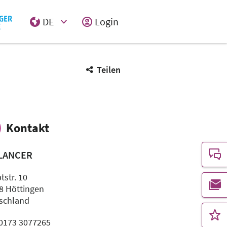
DE
Login
Select Input
Teilen
Kontakt
LANCER
tstr. 10
8 Höttingen
schland
: 0173 3077265