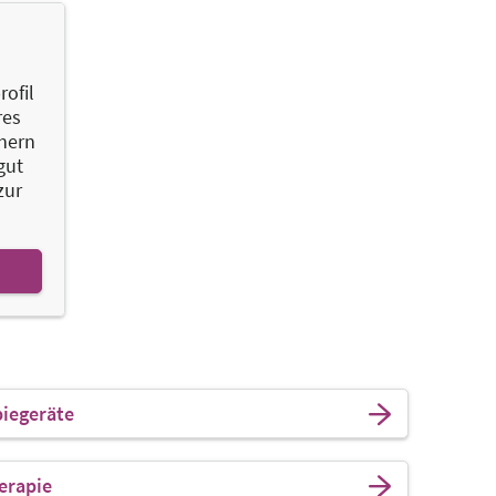
ofil
res
chern
gut
zur
piegeräte
erapie