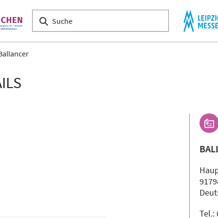
Ballancer
ILS
BAL
Haup
9179
Deut
Tel.