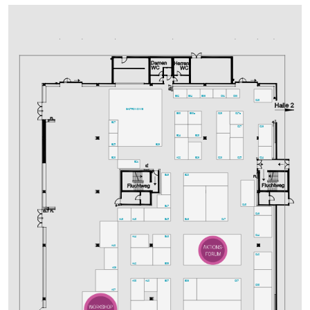
B32
B34
B36
C31
C33
C28
GASTRONOMIE
C29
C27a
B30
B30a
B27
C26
C27
B24
B28
B29
B25
C24
C23
C25
B26
A22
B23
B21
B20
B19
C18
B17
C16
C17
B16
A16
A18
B15
C14
B13
A14
A13
C10
B09
A12
A09
B06
C07
A08
B07
A10
C08
A07