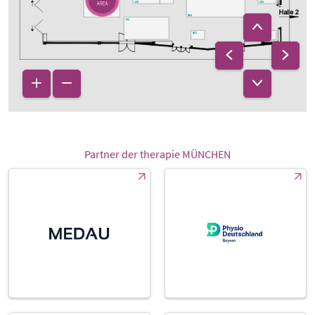
C06
A06
B04
A02
B02
C02
Partner der therapie MÜNCHEN