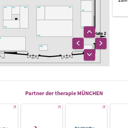
Zum 
B06
C07
A08
B07
A10
C08
C06
A06
B04
02
B02
C02
Partner der therapie MÜNCHEN