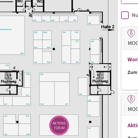
Nu
B32
B34
B36
C31
C33
C28
GASTRONOMIE
C29
C27a
B30
B30a
MOC
C26
C27
B24
B28
B29
Wor
C24
C23
C25
B26
A22
B21
Zum 
B20
B19
C18
B17
C16
C17
B16
A18
B15
MOC
C14
B13
A14
Akt
C10
B09
A12