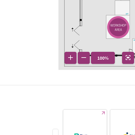
A07
A
100%