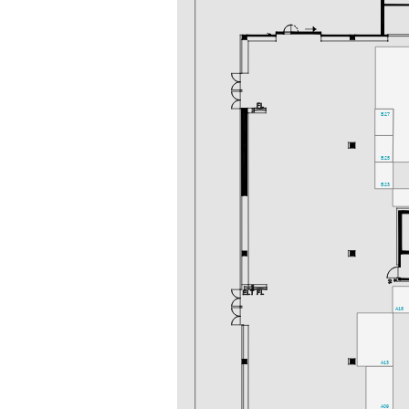
B27
B25
B23
A16
A13
A09