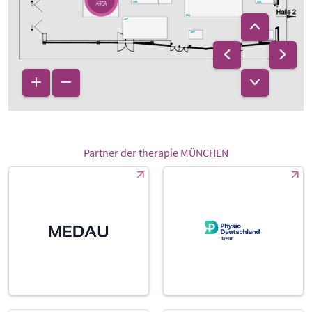
C06
A06
B04
A02
B02
C02
Partner der therapie MÜNCHEN