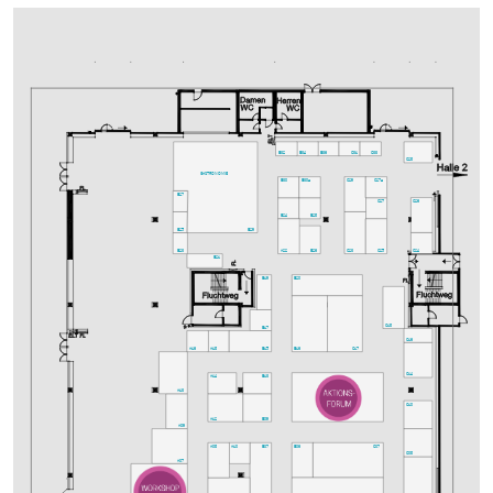
B32
B34
B36
C31
C33
C28
GASTRONOMIE
C29
C27a
B30
B30a
B27
C26
C27
B24
B28
B29
B25
C24
C23
C25
B26
A22
B23
B21
B20
B19
C18
B17
C16
C17
B16
A16
A18
B15
C14
B13
A14
A13
C10
B09
A12
A09
B06
C07
A08
B07
A10
C08
A07