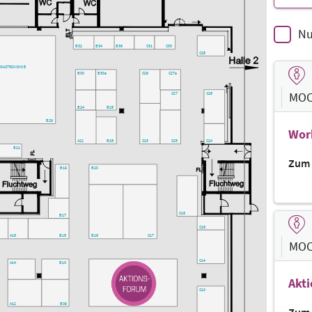
Nu
B32
B34
B36
C31
C33
C28
GASTRONOMIE
C29
C27a
B30
B30a
MOC
C26
C27
B24
B28
B29
Wor
C24
C23
C25
B26
A22
B21
Zum 
B20
B19
C18
B17
C16
C17
B16
A18
B15
MOC
C14
B13
A14
Akt
C10
B09
A12