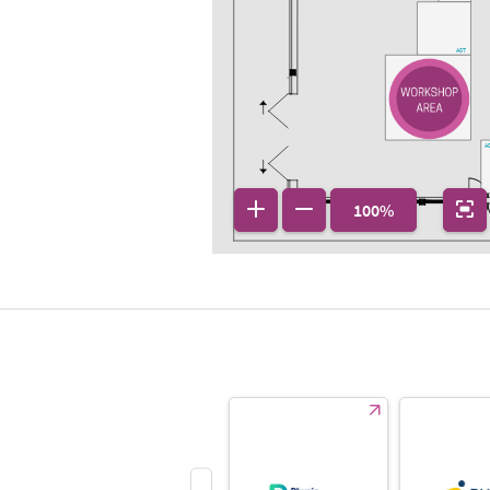
A07
A
100%