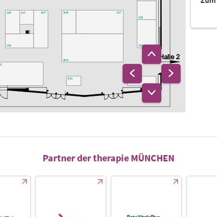
Zum 
B06
C07
A08
B07
A10
C08
C06
A06
B04
02
B02
C02
Partner der therapie MÜNCHEN