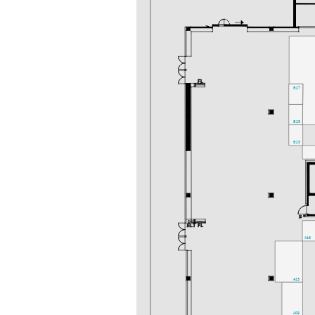
B27
B25
B23
A16
A13
A09