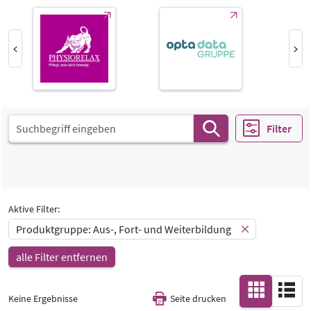
Produktgruppe
Aus-, Fort- und Weiterbildung
Aus-, Fort- und Weiterbildung
Katalog
Select Input
-
Alle
Select Input
Special Interests
-
Filter
Alle
Aktive Filter:
Produktgruppe: Aus-, Fort- und Weiterbildung
alle Filter entfernen
Keine Ergebnisse
Seite drucken